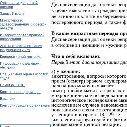
Оказание медицинской
Диспансеризация для оценки репр
помощи
в целях выявления у граждан при
Запись К врачу
негативно повлиять на беременно
Министерство
послеродового периода, а также ф
здравоохранения Кировской
области
В какие возрастные периоды пр
Интернет портал правовой
Диспансеризация для оценки репр
информации
в отношении женщин и мужчин реп
Анкета качества оказания
медицинских услуг
Что в себя включает.
Корпоративный контроль
Первый этап диспансеризации
для
Информация о целевом
обучении
а) у женщин:
Специальная оценка условий
анкетирование, вопросы которого
труда
прием (осмотр) врачом–акушером
пальпацию молочных желез;
Памятка ГО ЧС
осмотр шейки матки в зеркалах с 
Контактная информация
микроскопическое исследование 
Вакансии
цитологическое исследование маз
исключением случаев невозможно
Контролирующие организации
показаниям в связи с экстирпацией
у женщин в возрасте 18 - 29 лет 
выявления возбудителей инфекци
полимеразной цепной реакции;