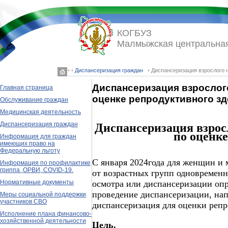
КОГБУЗ
Малмыжская центральная
◦ ◦
Диспансеризация граждан
◦ Диспансеризация взрослого 
Диспансеризация взрослог
Главная страница
оценке репродуктивного з
Обслуживание граждан
Медицинская деятельность
Диспансеризация граждан
Диспансеризация взрос
по оценке
Информация для граждан
имеющих право на
Федеральную льготу
С января 2024года для женщин и 
Информация по профилактике
гриппа ,ОРВИ, COVID-19.
от возрастных групп одновремен
осмотра или диспансеризации опр
Нормативные документы
проведение диспансеризации, нап
Меры социальной поддержки
участников СВО
диспансеризация для оценки репр
Исполнение плана финансово-
хозяйственной деятельности
Цель.