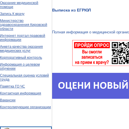
Оказание медицинской
помощи
Выписка из ЕГРЮЛ
Запись К врачу
Министерство
здравоохранения Кировской
области
Полная информация о медицинской организа
Интернет портал правовой
информации
Анкета качества оказания
медицинских услуг
Корпоративный контроль
Информация о целевом
обучении
Специальная оценка условий
труда
Памятка ГО ЧС
Контактная информация
Вакансии
Контролирующие организации